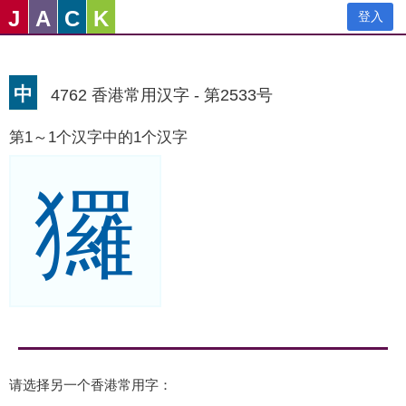
J
A
C
K
登入
中
4762 香港常用汉字 - 第2533号
第1～1个汉字中的1个汉字
玀
请选择另一个香港常用字：