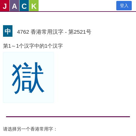
J
A
C
K
登入
中
4762 香港常用汉字 - 第2521号
第1～1个汉字中的1个汉字
獄
请选择另一个香港常用字：