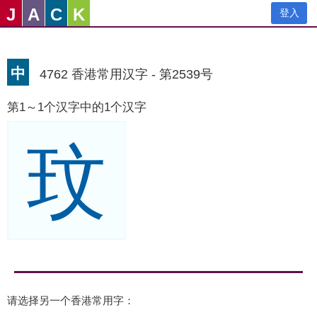
J
A
C
K
登入
中
4762 香港常用汉字 - 第2539号
第1～1个汉字中的1个汉字
玟
请选择另一个香港常用字：