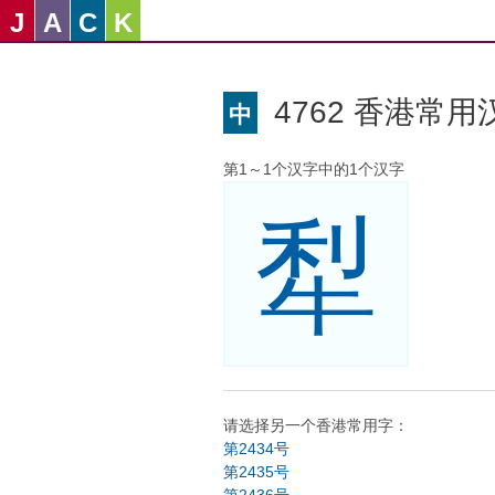
J
A
C
K
4762 香港常用汉
中
第1～1个汉字中的1个汉字
犁
请选择另一个香港常用字：
第2434号
第2435号