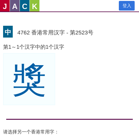
J
A
C
K
登入
中
4762 香港常用汉字 - 第2523号
第1～1个汉字中的1个汉字
獎
请选择另一个香港常用字：