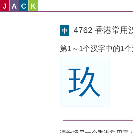
J
A
C
K
4762 香港常用汉
中
第1～1个汉字中的1
玖
请选择另一个香港常用字