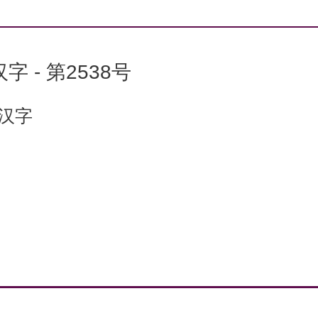
字 - 第2538号
个汉字
：