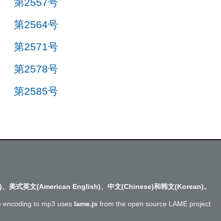
第2557号
第2564号
第2571号
第2578号
第2585号
)、美式英文(American English)、中文(Chinese)和韩文(Korean)。
o encoding to mp3 uses
lame.js
from the open source LAME project