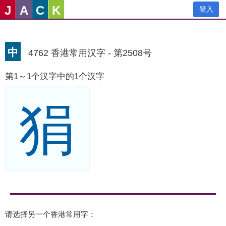
J
A
C
K
登入
中
4762 香港常用汉字 - 第2508号
第1～1个汉字中的1个汉字
狷
请选择另一个香港常用字：