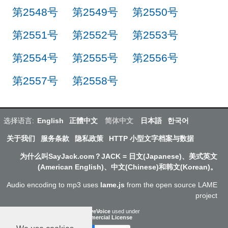
第2548号
第2549号
第2550号
第2551号
第2552号
第2553号
第2554号
第2555号
第2556号
第2557号
第2558号
选择语言:
English
正體中文
简体中文
日本語
한국어
关于我们
服务条款
隐私政策
HTTP 小型文字档案与数据
为什么叫SayJack.com？JACK = 日文(Japanese)、美式英文
(American English)、中文(Chinese)和韩文(Korean)。
Audio encoding to mp3 uses
lame.js
from the open source LAME
project
ResponsiveVoice
used under
Non-Commercial License