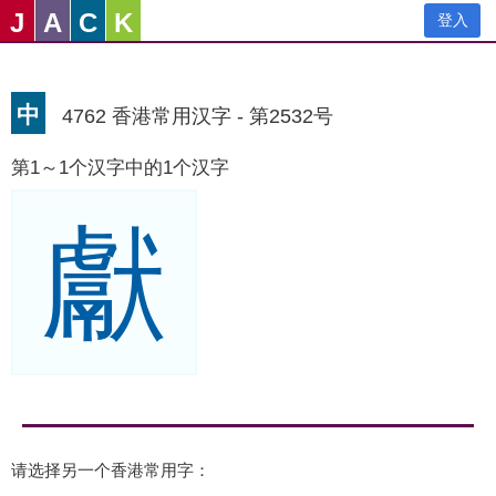
J
A
C
K
登入
中
4762 香港常用汉字 - 第2532号
第1～1个汉字中的1个汉字
獻
请选择另一个香港常用字：