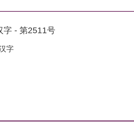
字 - 第2511号
个汉字
：