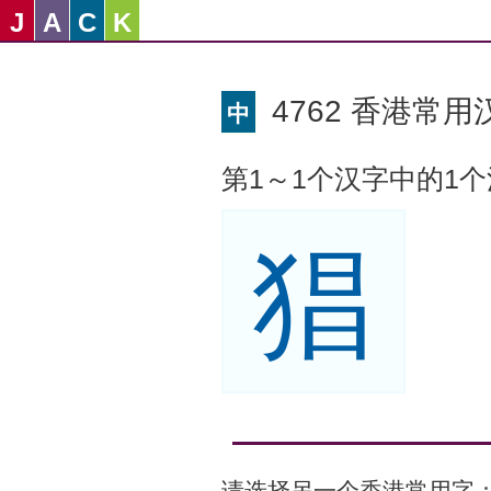
J
A
C
K
4762 香港常用汉
中
第1～1个汉字中的1
猖
请选择另一个香港常用字