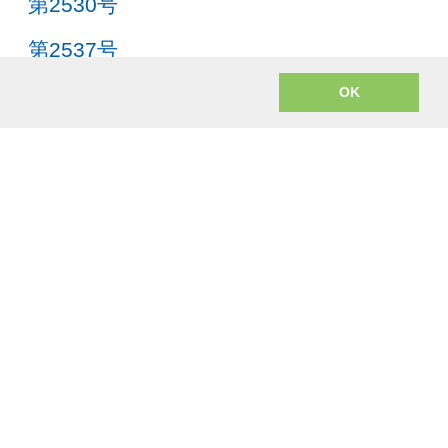
第2530号
第2537号
第2544号
OK
第2551号
第2558号
)、美式英文(American English)、中文(Chinese)和韩文(Korean)。
o encoding to mp3 uses
lame.js
from the open source LAME project