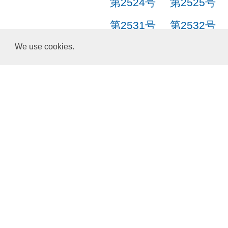
第2524号
第2525号
第2531号
第2532号
第2538号
第2539号
We use cookies.
第2545号
第2546号
第2552号
第2553号
第2559号
第2560号
选择语言:
English
正體中文
简体中文
日本語
한국어
关于我们
服务条款
隐私政策
HTTP 小型文字档案与数据
ResponsiveVoice
used under