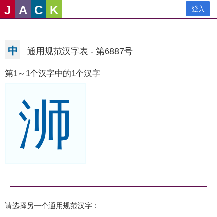
J
A
C
K
登入
中
通用规范汉字表 - 第6887号
第1～1个汉字中的1个汉字
浉
请选择另一个通用规范汉字：