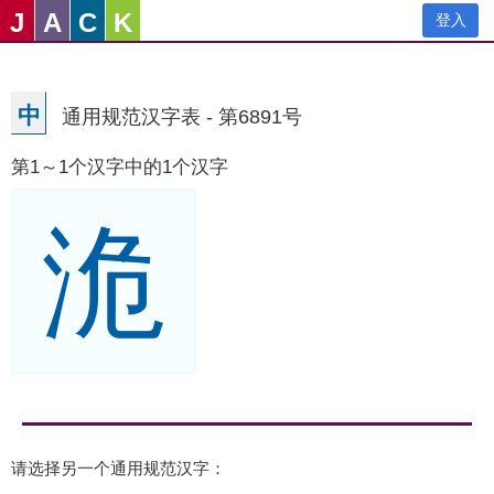
J
A
C
K
登入
中
通用规范汉字表 - 第6891号
第1～1个汉字中的1个汉字
洈
请选择另一个通用规范汉字：