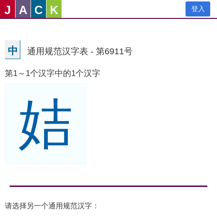
J
A
C
K
登入
中
通用规范汉字表 - 第6911号
第1～1个汉字中的1个汉字
姞
请选择另一个通用规范汉字：