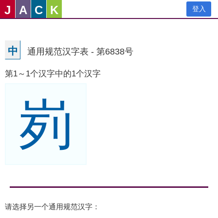
J
A
C
K
登入
中
通用规范汉字表 - 第6838号
第1～1个汉字中的1个汉字
峛
请选择另一个通用规范汉字：