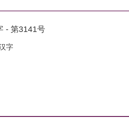
 - 第3141号
个汉字
：