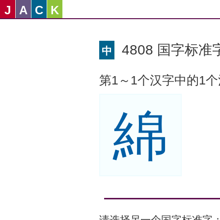
J
A
C
K
4808 国字标准字
中
第1～1个汉字中的1
綿
请选择另一个国字标准字