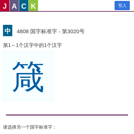
J
A
C
K
登入
中
4808 国字标准字 - 第3020号
第1～1个汉字中的1个汉字
箴
请选择另一个国字标准字：