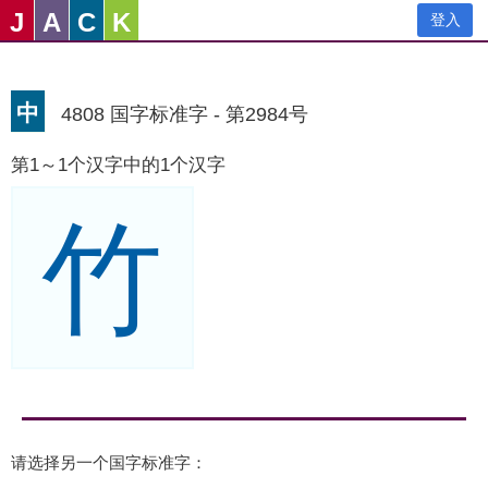
J
A
C
K
登入
中
4808 国字标准字 - 第2984号
第1～1个汉字中的1个汉字
竹
请选择另一个国字标准字：