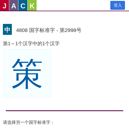
J
A
C
K
登入
中
4808 国字标准字 - 第2998号
第1～1个汉字中的1个汉字
策
请选择另一个国字标准字：