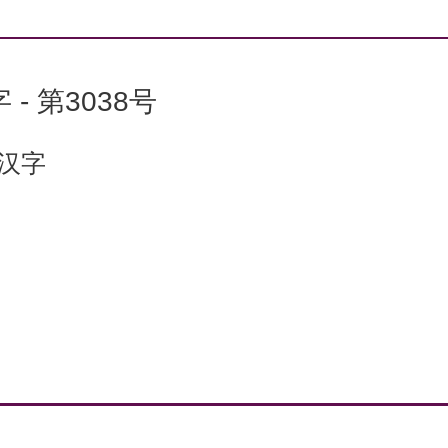
 - 第3038号
个汉字
：