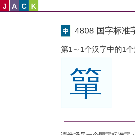
J
A
C
K
4808 国字标准字
中
第1～1个汉字中的1
簞
请选择另一个国字标准字