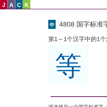
J
A
C
K
4808 国字标准字
中
第1～1个汉字中的1
等
请选择另一个国字标准字