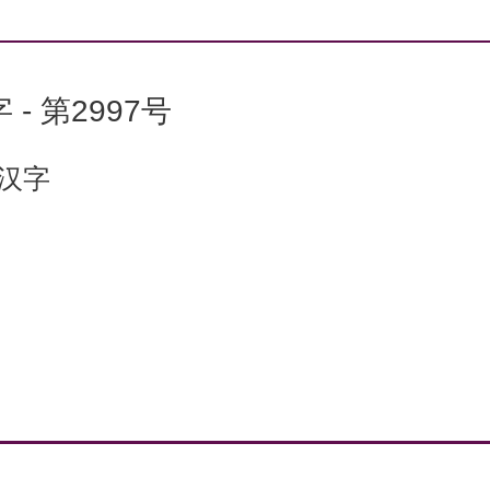
 - 第2997号
个汉字
：