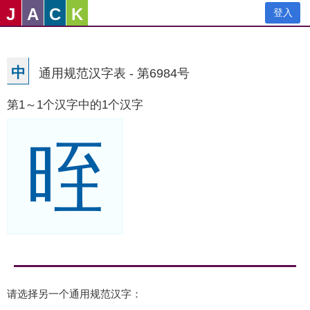
J
A
C
K
登入
中
通用规范汉字表 - 第6984号
第1～1个汉字中的1个汉字
晊
请选择另一个通用规范汉字：