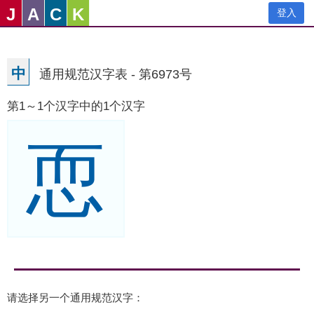
J
A
C
K
登入
中
通用规范汉字表 - 第6973号
第1～1个汉字中的1个汉字
恧
请选择另一个通用规范汉字：