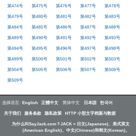
第474号
第475号
第476号
第477号
第478号
第479号
第480号
第481号
第482号
第483号
第484号
第485号
第486号
第487号
第488号
第489号
第490号
第491号
第492号
第493号
第494号
第495号
第496号
第497号
第498号
第499号
第500号
第501号
第502号
第503号
第504号
第505号
第506号
第507号
第508号
第509号
选择语言:
English
正體中文
简体中文
日本語
한국어
关于我们
服务条款
隐私政策
HTTP 小型文字档案与数据
为什么叫SayJack.com？JACK = 日文(Japanese)、美式英文
(American English)、中文(Chinese)和韩文(Korean)。