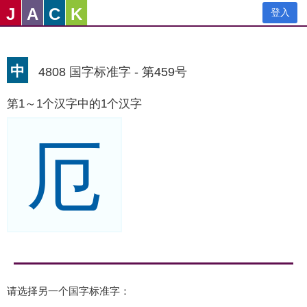
J
A
C
K
登入
中
4808 国字标准字 - 第459号
第1～1个汉字中的1个汉字
厄
请选择另一个国字标准字：