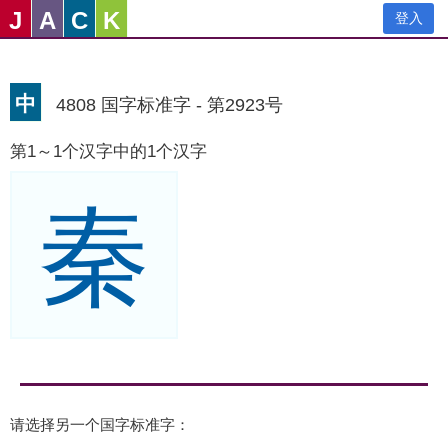
J
A
C
K
登入
中
4808 国字标准字 - 第2923号
第1～1个汉字中的1个汉字
秦
请选择另一个国字标准字：