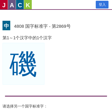
J
A
C
K
登入
中
4808 国字标准字 - 第2869号
第1～1个汉字中的1个汉字
磯
请选择另一个国字标准字：