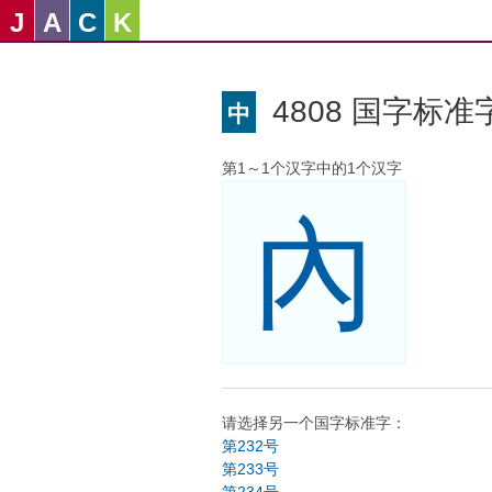
J
A
C
K
4808 国字标准字
中
第1～1个汉字中的1个汉字
內
请选择另一个国字标准字：
第232号
第233号