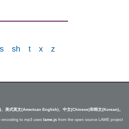
s
sh
t
x
z
)、美式英文(American English)、中文(Chinese)和韩文(Korean)。
o encoding to mp3 uses
lame.js
from the open source LAME project