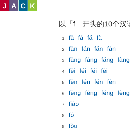
J
A
C
K
以「f」开头的10个汉
fā
fá
fǎ
fà
fān
fán
fǎn
fàn
fāng
fáng
fǎng
fàng
fēi
féi
fěi
fèi
fēn
fén
fěn
fèn
fēng
féng
fěng
fèng
fiào
fó
fǒu