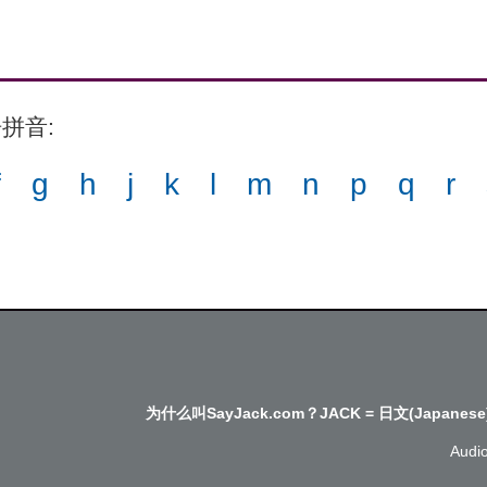
语拼音
:
f
g
h
j
k
l
m
n
p
q
r
为什么叫SayJack.com？JACK = 日文(Japanese
Audi