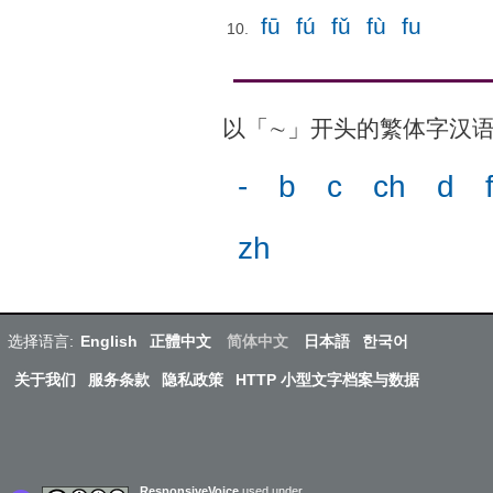
fū
fú
fǔ
fù
fu
以「∼」开头的繁体字汉
-
b
c
ch
d
zh
选择语言:
English
正體中文
简体中文
日本語
한국어
关于我们
服务条款
隐私政策
HTTP 小型文字档案与数据
ResponsiveVoice
used under