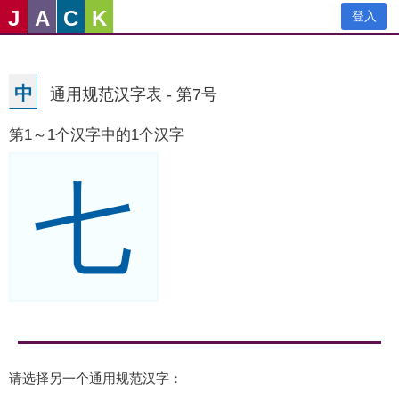
J
A
C
K
登入
中
通用规范汉字表 - 第7号
第1～1个汉字中的1个汉字
七
请选择另一个通用规范汉字：