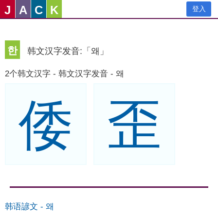
J
A
C
K
登入
한
韩文汉字发音:「왜」
2个韩文汉字 - 韩文汉字发音 - 왜
倭
歪
韩语諺文
-
왜