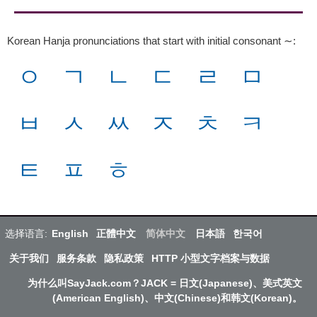
Korean Hanja pronunciations that start with initial consonant ∼
:
ㅇ
ㄱ
ㄴ
ㄷ
ㄹ
ㅁ
ㅂ
ㅅ
ㅆ
ㅈ
ㅊ
ㅋ
ㅌ
ㅍ
ㅎ
选择语言:
English
正體中文
简体中文
日本語
한국어
关于我们
服务条款
隐私政策
HTTP 小型文字档案与数据
为什么叫SayJack.com？JACK = 日文(Japanese)、美式英文
(American English)、中文(Chinese)和韩文(Korean)。