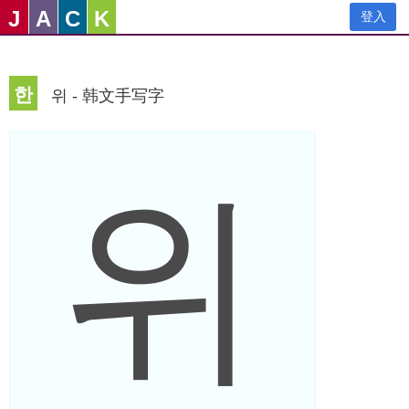
J
A
C
K
登入
한
위 - 韩文手写字
위