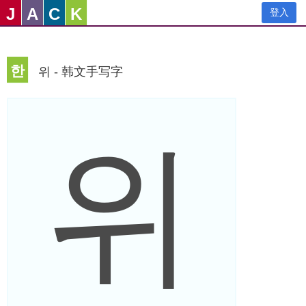
J
A
C
K
登入
한
위 - 韩文手写字
위