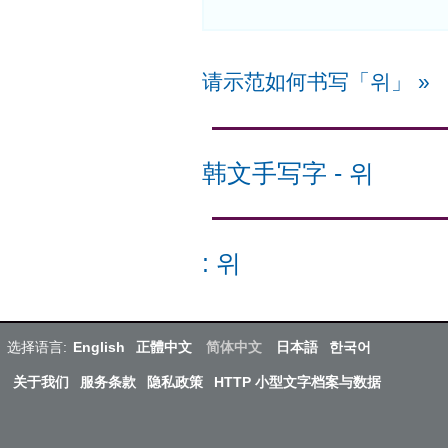
请示范如何书写「위」
»
韩文手写字
-
위
:
위
选择语言:
English
正體中文
简体中文
日本語
한국어
关于我们
服务条款
隐私政策
HTTP 小型文字档案与数据