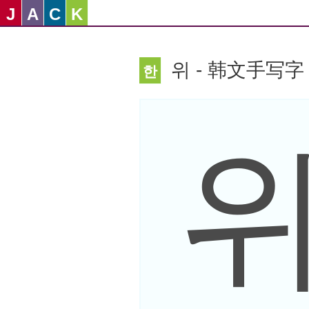
J
A
C
K
위 - 韩文手写字
한