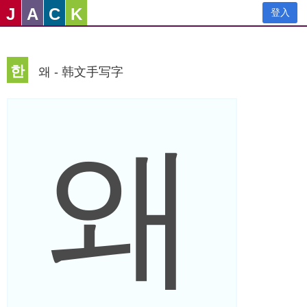
J
A
C
K
登入
한
왜 - 韩文手写字
왜