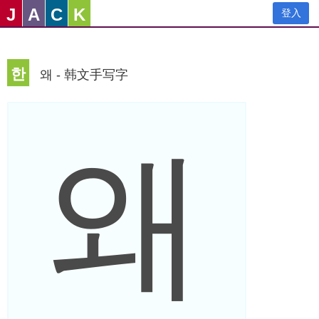
J
A
C
K
登入
한
왜 - 韩文手写字
왜