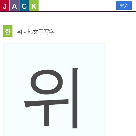
J
A
C
K
登入
한
위 - 韩文手写字
위