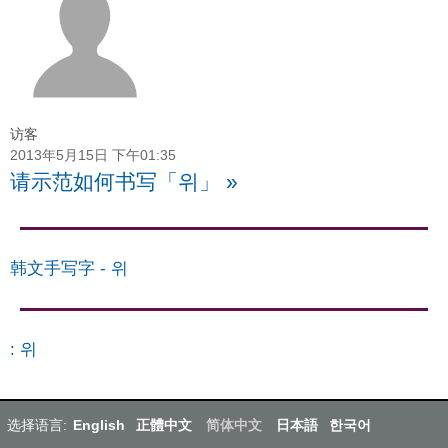
访客
2013年5月15日 下午01:35
请示范如何书写「위」
»
韩文手写字
-
위
:
위
选择语言:
English
正體中文
简体中文
日本語
한국어