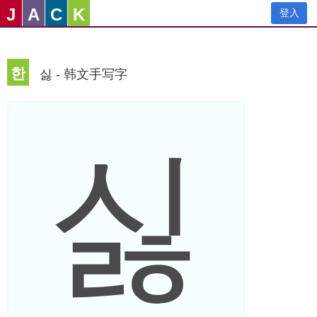
J
A
C
K
登入
한
싫 - 韩文手写字
싫