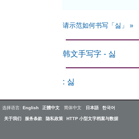
请示范如何书写「싫」
»
韩文手写字
-
싫
:
싫
选择语言:
English
正體中文
简体中文
日本語
한국어
关于我们
服务条款
隐私政策
HTTP 小型文字档案与数据