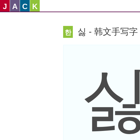
J
A
C
K
싫 - 韩文手写字
한