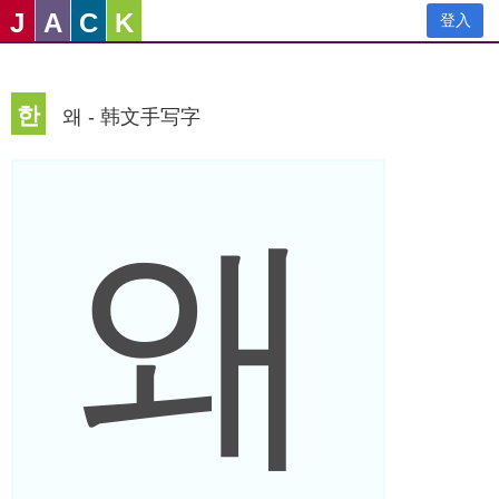
J
A
C
K
登入
한
왜 - 韩文手写字
왜