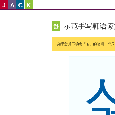
J
A
C
K
示范手写韩语谚
한
如果您并不确定「싫」的笔顺，或只