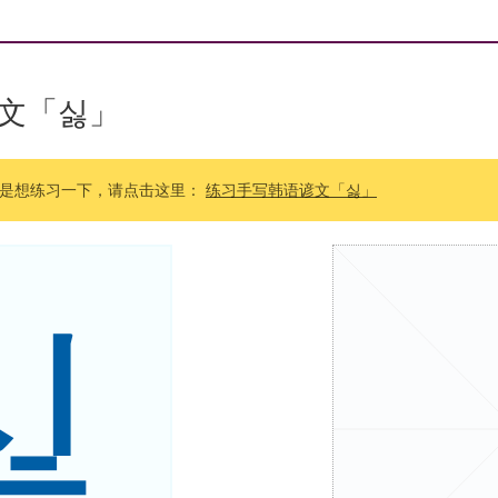
文「싫」
是想练习一下，请点击这里：
练习手写韩语谚文「싫」
싫